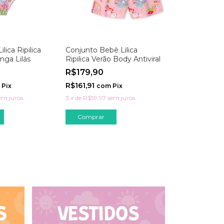
ilica Ripilica
Conjunto Bebê Lilica
ga Lilás
Ripilica Verão Body Antiviral
R$179,90
R$161,91
Pix
com
Pix
em juros
3
x
de
R$59,97
sem juros
Comprar