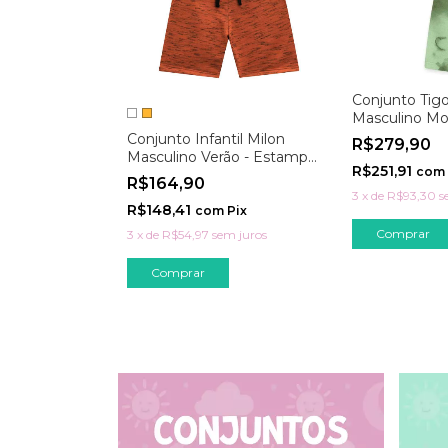
Conjunto Tigor
Masculino M
Camuflado
Conjunto Infantil Milon
R$279,90
Masculino Verão - Estampa
R$251,91
com
Avião
R$164,90
3
x
de
R$93,30
s
R$148,41
com
Pix
Comprar
3
x
de
R$54,97
sem juros
Comprar