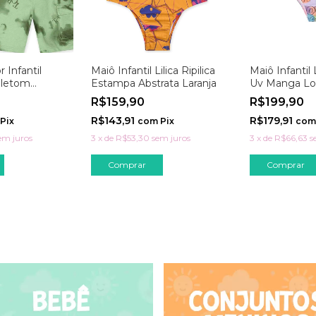
 Infantil
Maiô Infantil Lilica Ripilica
Maiô Infantil L
oletom
Estampa Abstrata Laranja
Uv Manga Lon
R$159,90
R$199,90
R$143,91
R$179,91
Pix
com
Pix
com
em juros
3
x
de
R$53,30
sem juros
3
x
de
R$66,63
s
Comprar
Comprar