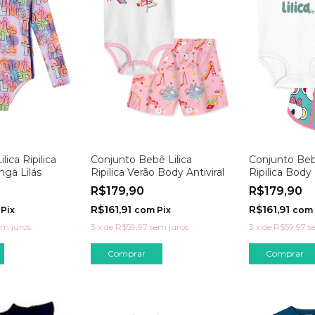
ilica Ripilica
Conjunto Bebê Lilica
Conjunto Bebê
ga Lilás
Ripilica Verão Body Antiviral
Ripilica Body
Branco E Ver
R$179,90
R$179,90
R$161,91
R$161,91
Pix
com
Pix
com
em juros
3
x
de
R$59,97
sem juros
3
x
de
R$59,97
s
Comprar
Comprar