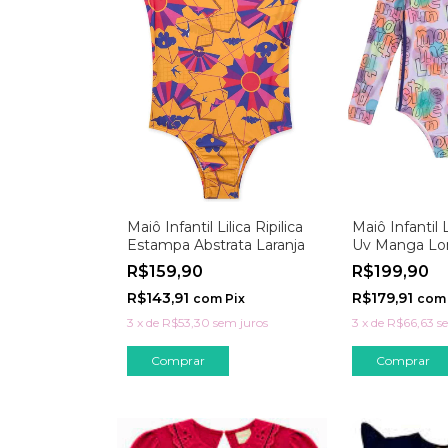
Maiô Infantil Lilica Ripilica
Maiô Infantil L
Estampa Abstrata Laranja
Uv Manga Lon
R$159,90
R$199,90
R$143,91
R$179,91
com
Pix
com
3
x
de
R$53,30
sem juros
3
x
de
R$66,63
s
Comprar
Comprar