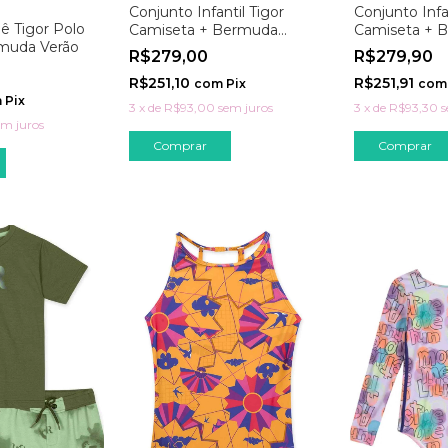
Conjunto Infantil Tigor
Conjunto Infa
ê Tigor Polo
Camiseta + Bermuda
Camiseta + 
muda Verão
Moletom
Moletom Labi
R$279,00
R$279,90
R$251,10
R$251,91
com
Pix
com
m
Pix
3
x
de
R$93,00
sem juros
3
x
de
R$93,30
s
em juros
Comprar
Comprar