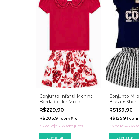
Conjunto Infantil Menina
Conjunto Mil
Bordado Flor Milon
Blusa + Short 
Marinho
R$229,90
R$139,90
R$206,91
R$125,91
com
Pix
com
3
x
de
R$76,63
sem juros
3
x
de
R$46,63
s
Comprar
Comprar