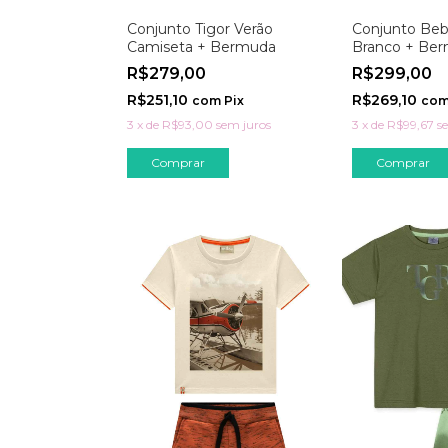
Conjunto Tigor Verão
Conjunto Beb
Camiseta + Bermuda
Branco + Ber
R$279,00
R$299,00
R$251,10
R$269,10
com
Pix
co
3
x
de
R$93,00
sem juros
3
x
de
R$99,67
s
Comprar
Comprar