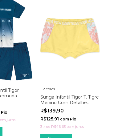
2 cores
ntil Tigor
Bermuda
Sunga Infantil Tigor T. Tigre
Menino Com Detalhe
Estampado E Proteção Uv
R$139,90
Pix
R$125,91
com
Pix
sem juros
3
x
de
R$46,63
sem juros