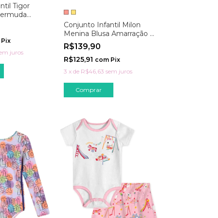
ntil Tigor
Bermuda
rinto
Conjunto Infantil Milon
Menina Blusa Amarração +
Pix
Short Saia
R$139,90
em juros
R$125,91
com
Pix
3
x
de
R$46,63
sem juros
Comprar