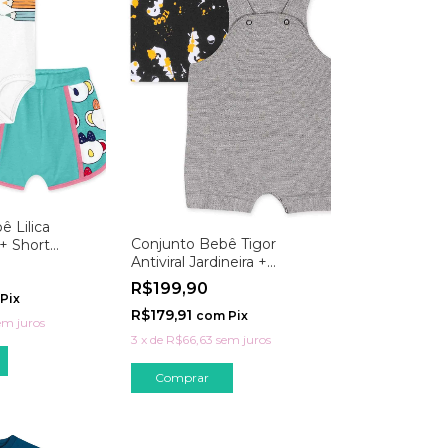
 Lilica
Conjunto Bebê Tigor
 + Short
Antiviral Jardineira +
de
Camiseta
R$199,90
Pix
R$179,91
com
Pix
em juros
3
x
de
R$66,63
sem juros
Comprar