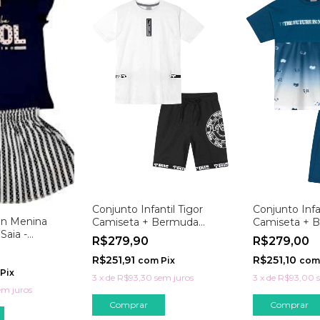
Conjunto Infantil Tigor
Conjunto Infa
on Menina
Camiseta + Bermuda
Camiseta + 
Saia -
Moletom Labirinto
Moletom
R$279,90
R$279,00
R$251,91
R$251,10
com
Pix
com
Pix
3
x
de
R$93,30
sem juros
3
x
de
R$93,00
em juros
Comprar
Comprar